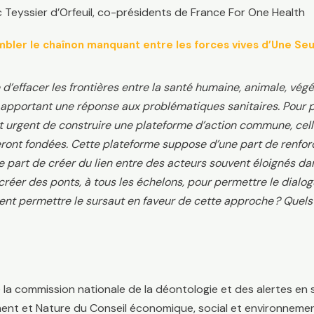
c Teyssier d’Orfeuil, co-présidents de France For One Health
ombler le chaînon manquant entre les forces vives d’Une Seu
’effacer les frontières entre la santé humaine, animale, vég
pportant une réponse aux problématiques sanitaires. Pour per
ent urgent de construire une plateforme d’action commune, cell
seront fondées. Cette plateforme suppose d’une part de renforc
e part de créer du lien entre des acteurs souvent éloignés da
éer des ponts, à tous les échelons, pour permettre le dialogu
nt permettre le sursaut en faveur de cette approche ? Quels 
 la commission nationale de la déontologie et des alertes en
ent et Nature du Conseil économique, social et environneme