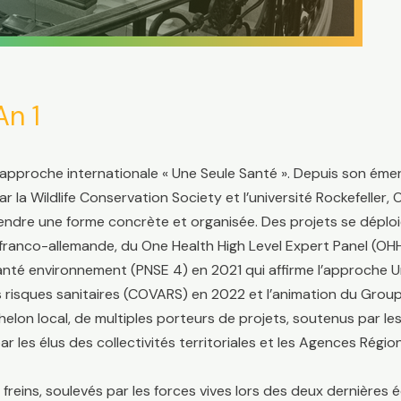
An 1
l’approche internationale « Une Seule Santé ». Depuis son ém
 la Wildlife Conservation Society et l’université Rockefeller, 
dre une forme concrète et organisée. Des projets se déploient
e franco-allemande, du One Health High Level Expert Panel (OH
santé environnement (PNSE 4) en 2021 qui affirme l’approche U
es risques sanitaires (COVARS) en 2022 et l’animation du Gr
échelon local, de multiples porteurs de projets, soutenus par l
les élus des collectivités territoriales et les Agences Régio
 freins, soulevés par les forces vives lors des deux dernières 